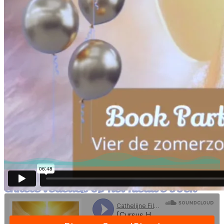
de Lemuriers bij al hun rituelen gebruikten?
Wil je gebruik maken van de regenererende
energie van dit Licht?
Bestel dan hier jouw exemplaar>>>
Benieuwd naar wat anderen er van vinden? Scroll dan
verder voor de eerste reviews.
Enkele reacties op het nieuwe boek
Ik hoop dat je hebt genoten van de Online Book Party