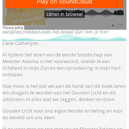
en dat het je heeft geïnspireerd. Meer Gouden Licht
inspiratie? Download dan het gratis
Gouden
Lichtpakket
, als je dat nog niet hebt gedaan.
Ben je benieuwd wat de early bird ambassadeurs al te
vertellen hebben over het boek? Dat lees je hier:
Cathelijne Filippo
·
[Cursus HGL] Vrede voor de Aarde [M]
Lieve Cathelijne,
Al tijdens het lezen van de eerste boodschap van
Meester Adama in het voorwoord, voelde ik een
lichtheid in mijn Zijn en een sprankeling in mijn hart
ontstaan.
Hoe mooi is het dat we aan de hand van dit boek leren
om dragers te worden van het Gouden Licht en dit
uitstralen in alles wat we zeggen, denken en doen.
Gouden Licht voor ons eigen herstel en heling en voor
de wereld om ons heen.
Ik ga weer mee op reis met jou en Meester Adama en