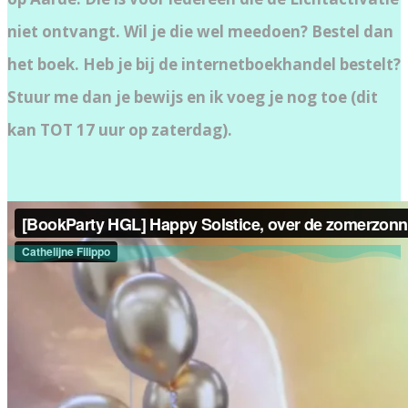
niet ontvangt. Wil je die wel meedoen? Bestel dan
het boek. Heb je bij de internetboekhandel bestelt?
Stuur me dan je bewijs en ik voeg je nog toe (dit
kan TOT 17 uur op zaterdag).
Nog niet besteld? Doe het nu!
Wil je werken met de energie van het Gouden
Licht?
Wil je je afstemmen op dit Goddelijke Licht dat