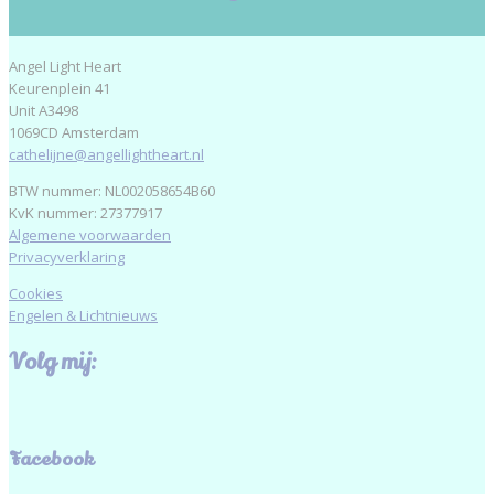
Angel Light Heart
Keurenplein 41
Unit A3498
1069CD Amsterdam
cathelijne@angellightheart.nl
BTW nummer: NL002058654B60
KvK nummer: 27377917
Algemene voorwaarden
Privacyverklaring
Cookies
Engelen & Lichtnieuws
Volg mij:
Facebook