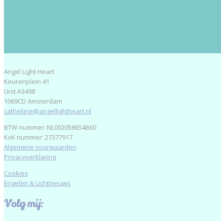
Angel Light Heart
Keurenplein 41
Unit A3498
1069CD Amsterdam
cathelijne@angellightheart.nl
BTW nummer: NL002058654B60
KvK nummer: 27377917
Algemene voorwaarden
Privacyverklaring
Cookies
Engelen & Lichtnieuws
Volg mij: