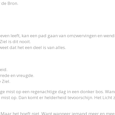
r de Bron.
e leven leeft, kan een pad gaan van omzwervingen en wend
el is dit nooit.
eet dat het een deel is van alles.
eid.
vrede en vreugde.
 Ziel.
ige mist op een
regenachtige dag in een donker bos. Wanne
 mist op. Dan komt er helderheid tevoorschijn. Het Licht 
. Maar het hoeft niet. Want wanneer iemand meer en meer 